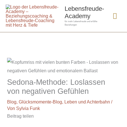
Zum
Hau
Lebensfreude-
Inhalt
Academy
springen
für mehr Lebensfreude und erfüllte
Beziehungen
Sedona-Methode: Loslassen
von negativen Gefühlen
Blog
,
Glücksmomente-Blog
,
Leben und Achterbahn
/
Von
Sylvia Funk
Beitrag teilen