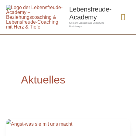
Zum
Hau
Lebensfreude-
Inhalt
Academy
springen
für mehr Lebensfreude und erfüllte
Beziehungen
Aktuelles
Angst
–