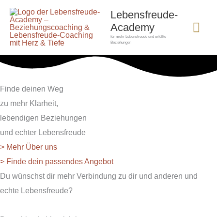
Zum
Hau
Lebensfreude-
Inhalt
Academy
springen
für mehr Lebensfreude und erfüllte
Beziehungen
Finde deinen Weg
zu mehr Klarheit,
lebendigen Beziehungen
und echter Lebensfreude
> Mehr Über uns
> Finde dein passendes Angebot
Du wünschst dir mehr Verbindung zu dir und anderen und
echte Lebensfreude?