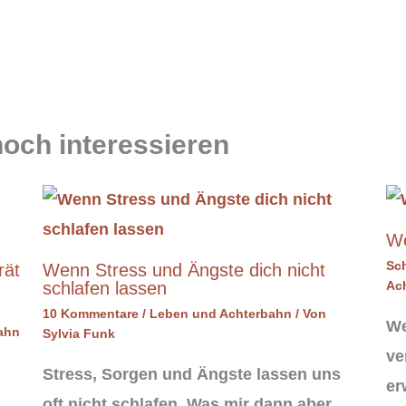
och interessieren
We
Sc
rät
Wenn Stress und Ängste dich nicht
schlafen lassen
Ac
10 Kommentare
/
Leben und Achterbahn
/ Von
We
ahn
Sylvia Funk
ve
Stress, Sorgen und Ängste lassen uns
er
oft nicht schlafen. Was mir dann aber