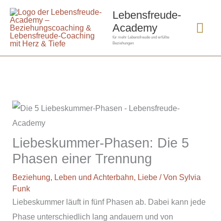
Zum
Hau
Lebensfreude-
Inhalt
Academy
springen
für mehr Lebensfreude und erfüllte
Beziehungen
Liebeskummer-Phasen: Die 5
Phasen einer Trennung
Beziehung
,
Leben und Achterbahn
,
Liebe
/ Von
Sylvia
Funk
Liebeskummer läuft in fünf Phasen ab. Dabei kann jede
Phase unterschiedlich lang andauern und von