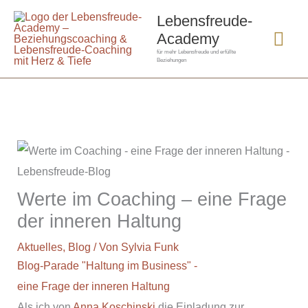
Zum
Hau
Lebensfreude-
Inhalt
Academy
springen
für mehr Lebensfreude und erfüllte
Beziehungen
Werte im Coaching – eine Frage
der inneren Haltung
Aktuelles
,
Blog
/ Von
Sylvia Funk
Blog-Parade "Haltung im Business" -
eine Frage der inneren Haltung
Als ich von
Anna Koschinski
die Einladung zur