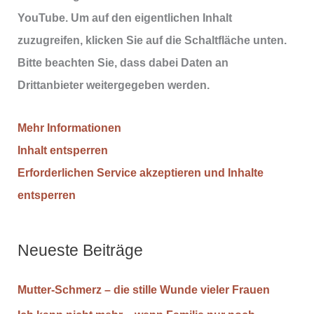
YouTube
. Um auf den eigentlichen Inhalt
b
a
e
u
zuzugreifen, klicken Sie auf die Schaltfläche unten.
o
r
b
Bitte beachten Sie, dass dabei Daten an
o
e
e
Drittanbieter weitergegeben werden.
k
s
-
-
t
K
Mehr Informationen
S
-
a
Inhalt entsperren
e
S
n
Erforderlichen Service akzeptieren und Inhalte
i
e
a
entsperren
t
i
l
e
t
e
Neueste Beiträge
Mutter-Schmerz – die stille Wunde vieler Frauen