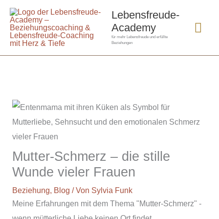
Zum
Hau
Lebensfreude-
Inhalt
Academy
springen
für mehr Lebensfreude und erfüllte
Beziehungen
Mutter-Schmerz – die stille
Wunde vieler Frauen
Beziehung
,
Blog
/ Von
Sylvia Funk
Meine Erfahrungen mit dem Thema "Mutter-Schmerz" -
wenn mütterliche Liebe keinen Ort findet