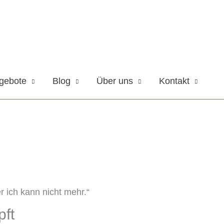
gebote
Blog
Über uns
Kontakt
pft