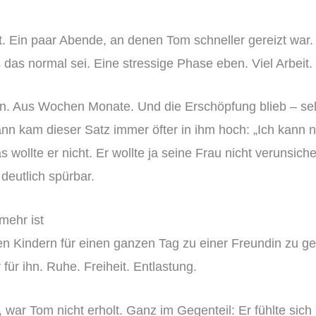
. Ein paar Abende, an denen Tom schneller gereizt war
s das normal sei. Eine stressige Phase eben. Viel Arbeit
 Aus Wochen Monate. Und die Erschöpfung blieb – sel
n kam dieser Satz immer öfter in ihm hoch: „Ich kann n
s wollte er nicht. Er wollte ja seine Frau nicht verunsic
deutlich spürbar.
mehr ist
den Kindern für einen ganzen Tag zu einer Freundin zu 
für ihn. Ruhe. Freiheit. Entlastung.
war Tom nicht erholt. Ganz im Gegenteil: Er fühlte sich 