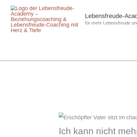
Zum
Inhalt
Lebensfreude-Aca
für mehr Lebensfreude und
springen
Ich kann nicht meh