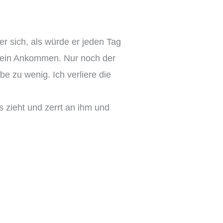
 er sich, als würde er jeden Tag
Kein Ankommen. Nur noch der
e zu wenig. Ich verliere die
s zieht und zerrt an ihm und