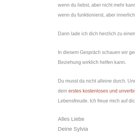
wenn du liebst, aber nicht mehr kan
wenn du funktionierst, aber innerli
Dann lade ich dich herzlich zu ein
In diesem Gespräch schauen wir gem
Beziehung wirklich helfen kann.
Du musst da nicht alleine durch. Un
dein
erstes kostenloses und unverbi
Lebensfreude. Ich freue mich auf dic
Alles Liebe
Deine Sylvia