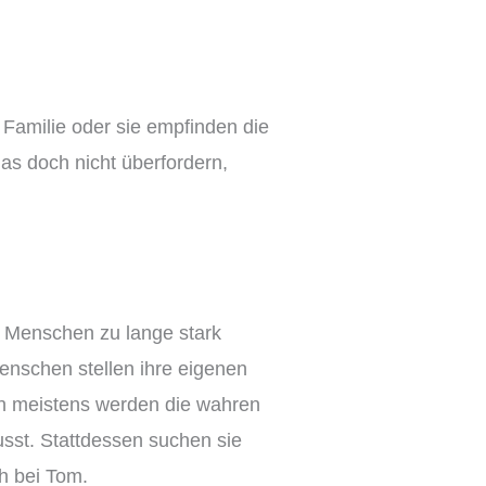
 Familie oder sie empfinden die
as doch nicht überfordern,
o Menschen zu lange stark
enschen stellen ihre eigenen
ch meistens werden die wahren
sst. Stattdessen suchen sie
h bei Tom.