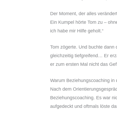
Der Moment, der alles veränder
Ein Kumpel hörte Tom zu – ohne
ich habe mir Hilfe geholt.“
Tom zögerte. Und buchte dann d
gleichzeitig tiefgreifend… Er er
er zum ersten Mal nicht das Gefü
Warum Beziehungscoaching in di
Nach dem Orientierungsgespräch
Beziehungscoaching. Es war nich
aufgedeckt und oftmals löste da