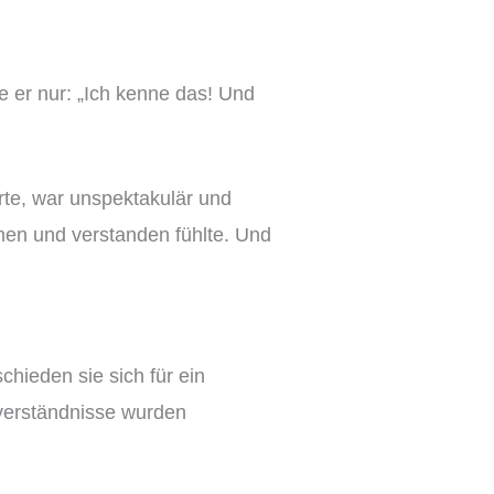
 er nur: „Ich kenne das! Und
rte, war unspektakulär und
sehen und verstanden fühlte. Und
ieden sie sich für ein
sverständnisse wurden