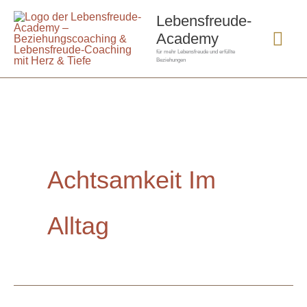
Zum
Hau
Lebensfreude-
Inhalt
Academy
springen
für mehr Lebensfreude und erfüllte
Beziehungen
Achtsamkeit Im
Alltag