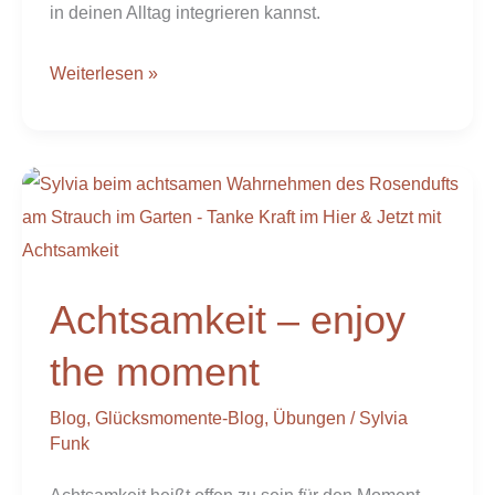
in deinen Alltag integrieren kannst.
Weiterlesen »
Achtsamkeit
–
enjoy
the
Achtsamkeit – enjoy
moment
the moment
Blog
,
Glücksmomente-Blog
,
Übungen
/
Sylvia
Funk
Achtsamkeit heißt offen zu sein für den Moment