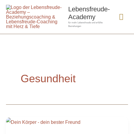
Zum
Hau
Lebensfreude-
Inhalt
Academy
springen
für mehr Lebensfreude und erfüllte
Beziehungen
Gesundheit
Bodyscan:
Dein