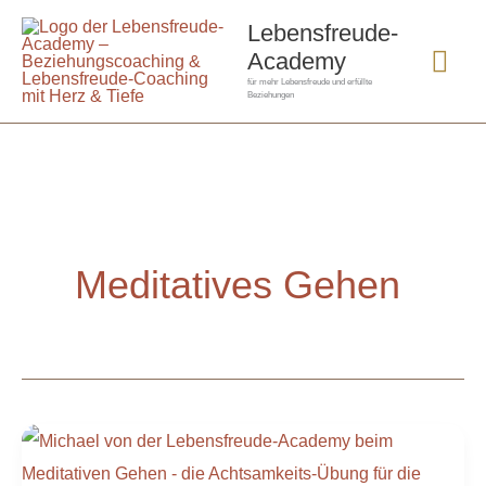
Zum
Hau
Lebensfreude-
Inhalt
Academy
springen
für mehr Lebensfreude und erfüllte
Beziehungen
Meditatives Gehen
Meditatives
Gehen