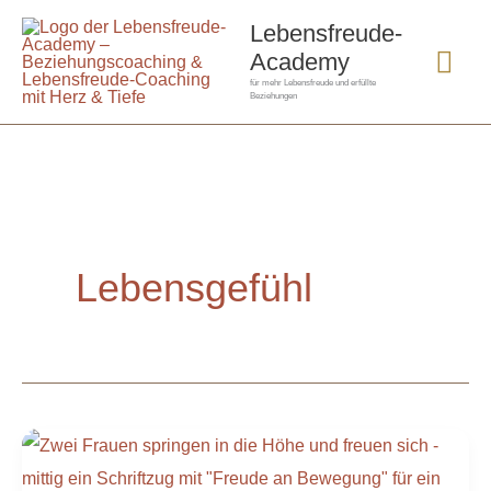
Zum
Hau
Lebensfreude-
Inhalt
Academy
springen
für mehr Lebensfreude und erfüllte
Beziehungen
Lebensgefühl
Freude
an