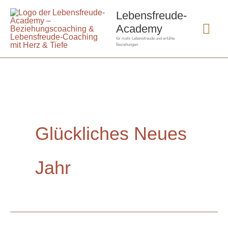
Zum
Hau
Lebensfreude-
Inhalt
Academy
springen
für mehr Lebensfreude und erfüllte
Beziehungen
Glückliches Neues
Jahr