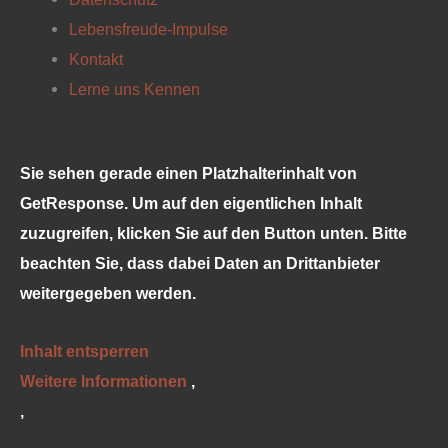
e
t
t
t
Lebensfreude-Impulse
b
a
e
u
Kontakt
Lerne uns Kennen
o
g
r
b
o
r
e
e
Sie sehen gerade einen Platzhalterinhalt von
k
a
s
GetResponse
. Um auf den eigentlichen Inhalt
zuzugreifen, klicken Sie auf den Button unten. Bitte
m
t
beachten Sie, dass dabei Daten an Drittanbieter
weitergegeben werden.
Inhalt entsperren
Weitere Informationen
‚
‚