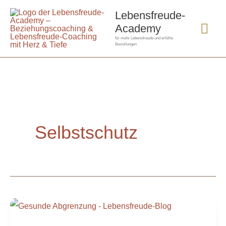
Zum
Hau
Lebensfreude-
Inhalt
Academy
springen
für mehr Lebensfreude und erfüllte
Beziehungen
Selbstschutz
Gesunde
Abgrenzung