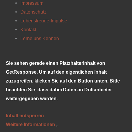
c
s
n
u
Impressum
e
t
t
t
Datenschutz
Lebensfreude-Impulse
b
a
e
u
Kontakt
Lerne uns Kennen
o
g
r
b
o
r
e
e
Sie sehen gerade einen Platzhalterinhalt von
k
a
s
GetResponse
. Um auf den eigentlichen Inhalt
zuzugreifen, klicken Sie auf den Button unten. Bitte
m
t
beachten Sie, dass dabei Daten an Drittanbieter
weitergegeben werden.
Inhalt entsperren
Weitere Informationen
‚