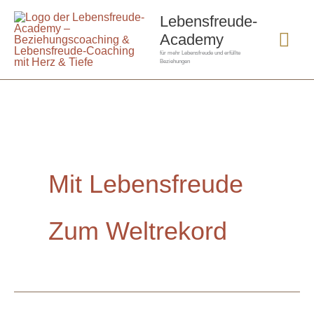
Zum
Hau
Lebensfreude-
Inhalt
Academy
springen
für mehr Lebensfreude und erfüllte
Beziehungen
Mit Lebensfreude
Zum Weltrekord