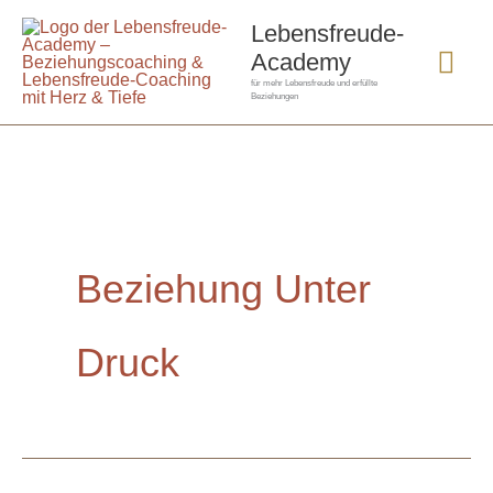
Zum
Hau
Lebensfreude-
Inhalt
Academy
springen
für mehr Lebensfreude und erfüllte
Beziehungen
Beziehung Unter
Druck