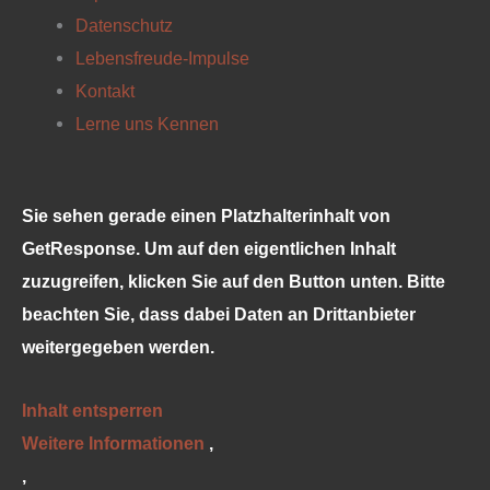
e
t
t
t
Datenschutz
Lebensfreude-Impulse
b
a
e
u
Kontakt
Lerne uns Kennen
o
g
r
b
o
r
e
e
Sie sehen gerade einen Platzhalterinhalt von
k
a
s
GetResponse
. Um auf den eigentlichen Inhalt
zuzugreifen, klicken Sie auf den Button unten. Bitte
m
t
beachten Sie, dass dabei Daten an Drittanbieter
weitergegeben werden.
Inhalt entsperren
Weitere Informationen
‚
‚