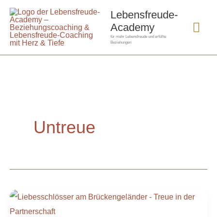
Zum
Hau
Lebensfreude-
Inhalt
Academy
springen
für mehr Lebensfreude und erfüllte
Beziehungen
Untreue
Treue
in