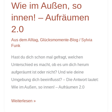
Wie im Außen, so
Außen,
so
innen! – Aufräumen
innen!
2.0
–
Aufräumen
Aus dem Alltag
,
Glücksmomente-Blog
/
Sylvia
2.0
Funk
Hast du dich schon mal gefragt, welchen
Unterschied es macht, ob es um dich herum
aufgeräumt ist oder nicht? Und wie deine
Umgebung dich beeinflusst? – Die Antwort lautet:
Wie im Außen, so innen! – Aufräumen 2.0
Weiterlesen »