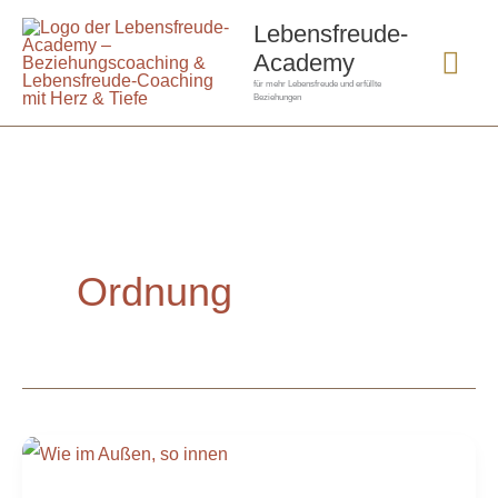
Zum
Hau
Lebensfreude-
Inhalt
Academy
springen
für mehr Lebensfreude und erfüllte
Beziehungen
Ordnung
Wie
im