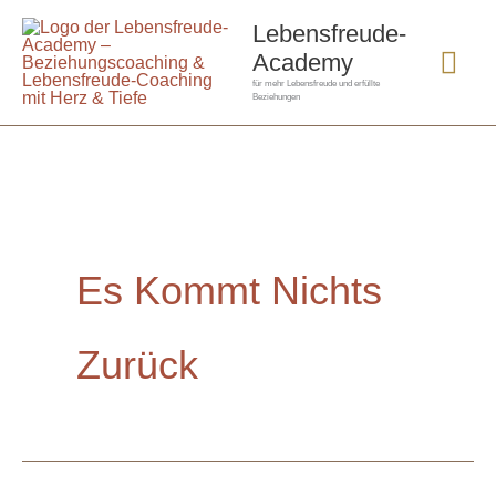
Zum
Hau
Lebensfreude-
Inhalt
Academy
springen
für mehr Lebensfreude und erfüllte
Beziehungen
Es Kommt Nichts
Zurück