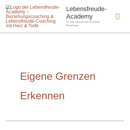
Zum
Hau
Lebensfreude-
Inhalt
Academy
springen
für mehr Lebensfreude und erfüllte
Beziehungen
Eigene Grenzen
Erkennen