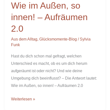
Wie im Außen, so
Außen,
so
innen! – Aufräumen
innen!
2.0
–
Aufräumen
Aus dem Alltag
,
Glücksmomente-Blog
/
Sylvia
2.0
Funk
Hast du dich schon mal gefragt, welchen
Unterschied es macht, ob es um dich herum
aufgeräumt ist oder nicht? Und wie deine
Umgebung dich beeinflusst? – Die Antwort lautet:
Wie im Außen, so innen! – Aufräumen 2.0
Weiterlesen »