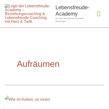
Zum
Hau
Lebensfreude-
Inhalt
Academy
springen
für mehr Lebensfreude und erfüllte
Beziehungen
Aufräumen
Wie
im