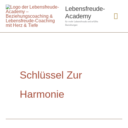
Zum
Hau
Lebensfreude-
Inhalt
Academy
springen
für mehr Lebensfreude und erfüllte
Beziehungen
Schlüssel Zur
Harmonie