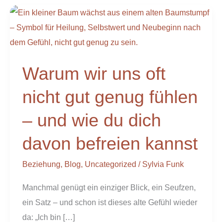
Warum
wir
uns
oft
Warum wir uns oft
nicht
gut
nicht gut genug fühlen
genug
– und wie du dich
fühlen
–
davon befreien kannst
und
wie
Beziehung
,
Blog
,
Uncategorized
/
Sylvia Funk
du
Manchmal genügt ein einziger Blick, ein Seufzen,
dich
ein Satz – und schon ist dieses alte Gefühl wieder
davon
da: „Ich bin […]
befreien