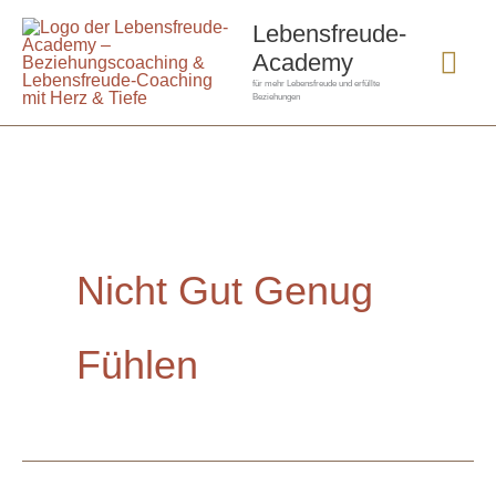
Zum
Hau
Lebensfreude-
Inhalt
Academy
springen
für mehr Lebensfreude und erfüllte
Beziehungen
Nicht Gut Genug
Fühlen