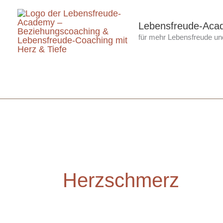
Zum
Inhalt
Lebensfreude-Aca
für mehr Lebensfreude und
springen
Herzschmerz