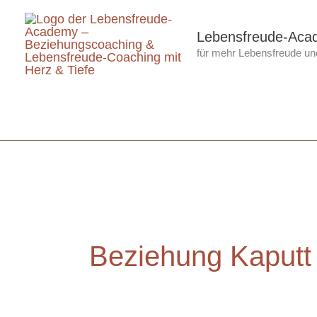
Zum
Inhalt
Lebensfreude-Aca
für mehr Lebensfreude und
springen
Beziehung Kaputt