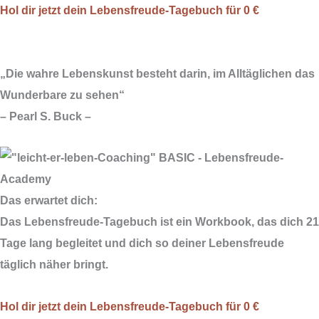
Hol dir jetzt dein Lebensfreude-Tagebuch für 0 €
„Die wahre Lebenskunst besteht darin, im Alltäglichen das
Wunderbare zu sehen“
– Pearl S. Buck –
Das erwartet dich:
Das Lebensfreude-Tagebuch ist ein Workbook, das dich 21
Tage lang begleitet und dich so deiner Lebensfreude
täglich näher bringt.
Hol dir jetzt dein Lebensfreude-Tagebuch für 0 €